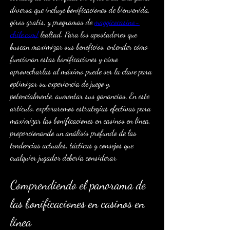
diversa que incluye bonificaciones de bienvenida, 
giros gratis, y programas de 
maggicocasino-
chile.com/
 lealtad. Para los apostadores que 
buscan maximizar sus beneficios, entender cómo 
funcionan estas bonificaciones y cómo 
aprovecharlas al máximo puede ser la clave para 
optimizar su experiencia de juego y, 
potencialmente, aumentar sus ganancias. En este 
artículo, exploraremos estrategias efectivas para 
maximizar las bonificaciones en casinos en línea, 
proporcionando un análisis profundo de las 
tendencias actuales, tácticas y consejos que 
cualquier jugador debería considerar.
Comprendiendo el panorama de 
las bonificaciones en casinos en 
línea