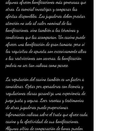
algunos ofrecen bonificaciones más generosas que 
otros. Es esencial investigar y comparar las 
ofertas disponibles. Los jugadores deben prestar 
atención no solo al valor nominal de las 
bonificaciones, sino también a los términos y 
condiciones que las acompañan. Un casino puede 
ofrecer una bonificación de gran tamaño, pero si 
los requisitos de apuesta son excesivamente altos 
o las restricciones son severas, la bonificación 
podría no ser tan valiosa como parece.
La reputación del casino también es un factor a 
considerar. Optar por operadores con licencia y 
regulaciones claras garantiza una experiencia de 
juego justa y segura. Leer reseñas y testimonios 
de otros jugadores puede proporcionar 
información valiosa sobre el trato que ofrece cada 
casino y la efectividad de sus bonificaciones. 
Algunos sitios de comparación de bonos pueden 