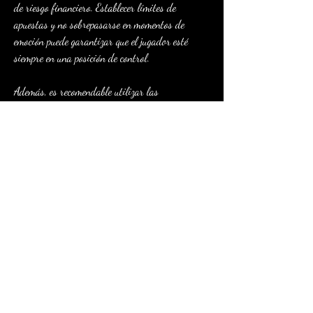
de riesgo financiero. Establecer límites de 
apuestas y no sobrepasarse en momentos de 
emoción puede garantizar que el jugador esté 
siempre en una posición de control.
Además, es recomendable utilizar las 
bonificaciones de manera estratégica. En lugar de 
apostar todas las bonificaciones en una sola 
sesión, diversificar las apuestas en múltiples 
juegos podría aumentar las posibilidades de 
cumplir con los requisitos de apuesta y, al mismo 
tiempo, prolongar la experiencia de juego. Una 
planificación cuidadosa, que contemple el uso de 
una parte de los fondos para aprovechar las 
bonificaciones, puede llevar a una mejor 
experiencia de juego a largo plazo.
El futuro de las bonificaciones en 