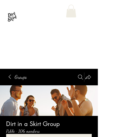
Groups
Dirt in a Skirt Group
Public
·
106 members