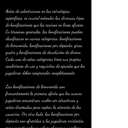
Antes de adentrarnos en las estrategias 
específicas, es crucial entender las diversas tipos 
de bonificaciones que los casinos en línea ofrecen. 
En términos generales, las bonificaciones pueden 
clasificarse en varias categorías: bonificaciones 
de bienvenida, bonificaciones por depósito, giros 
gratis y bonificaciones de devolución de dinero. 
Cada una de estas categorías tiene sus propias 
condiciones de uso y requisitos de apuesta que los 
jugadores deben comprender completamente.
Las bonificaciones de bienvenida son 
frecuentemente la primera oferta que los nuevos 
jugadores encuentran; suelen ser atractivas y 
están diseñadas para captar la atención de los 
usuarios. Por otro lado, las bonificaciones por 
depósito son ofrecidas a los jugadores existentes 
para incentivarlos a volver al casino y realizar 