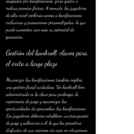
canjeados por bonificaciones, giros gratis o 
incluso premios físicos. A menudo, los jugadores 
de alto nivel recibirán acceso a bonificaciones 
exclusivas y promociones personalizadas, lo que 
puede aumentar aún más su potencial de 
ganancias.
Gestión del bankroll: claves para 
el éxito a largo plazo
Maximizar las bonificaciones también implica 
una gestión fiscal cuidadosa. Un bankroll bien 
administrado es la clave para prolongar la 
experiencia de juego y maximizar las 
oportunidades de aprovechar las bonificaciones. 
Los jugadores deberían establecer un presupuesto 
de juego y adherirse a él, lo que les permitirá 
disfrutar de sus sesiones sin caer en situaciones 