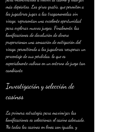
más depósitos. Los giros gratis, que permiten a 
los jugadores jugar a las tragamonedas sin 
riesgo, representan una excelente oportunidad 
para explorar nuevos juegos. Finalmente, las 
bonificaciones de devolución de dinero 
proporcionan una sensación de mitigación del 
riesgo, permitiendo a los jugadores recuperar un 
porcentaje de sus pérdidas, lo que es 
especialmente valioso en un entorno de juego tan 
cambiante.
Investigación y selección de 
casinos
La primera estrategia para maximizar las 
bonificaciones es seleccionar el casino adecuado. 
No todos los casinos en línea son iguales, y 